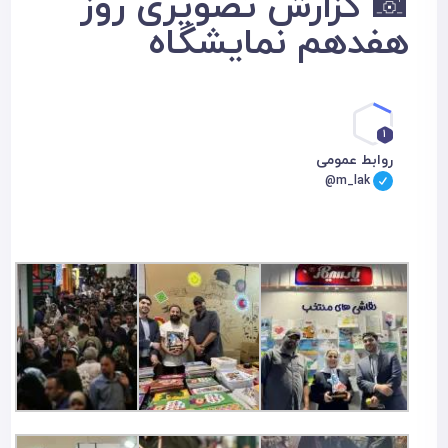
📸 گزارش تصویری روز
هفدهم نمایشگاه
1
روابط عمومی
@m_lak