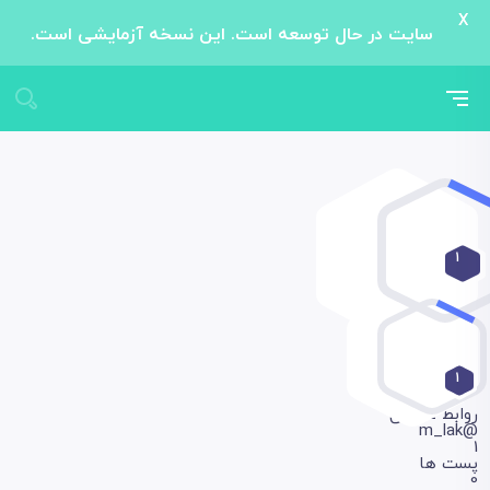
X
سایت در حال توسعه است. این نسخه آزمایشی است.
1
1
روابط عمومی
@m_lak
1
پست ها
0