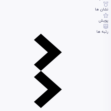
نشان ها
پویش
رتبه ها