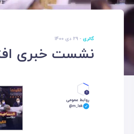
گالری
- 29 دی 1400
نشست خبری افتت
1
روابط عمومی
@m_lak