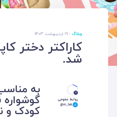
وبلاگ
- 19 اردیبهشت 1403
کاراکتر دختر کاپ
شد.
1
گ
روابط عمومی
@m_lak
کودک و نو