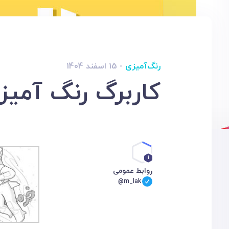
رنگ‌آمیزی
- 15 اسفند 1404
کاربرگ رنگ آمیزی
1
روابط عمومی
@m_lak