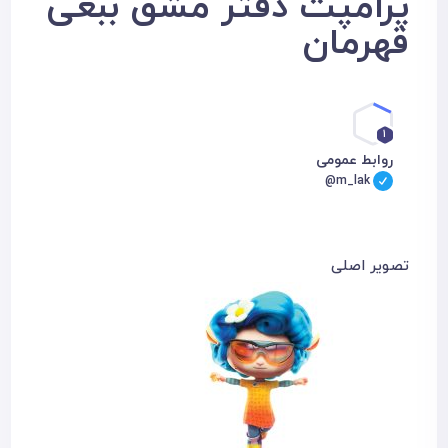
پرامپت دفتر مشق ببعی
قهرمان
1
روابط عمومی
@m_lak
تصویر اصلی