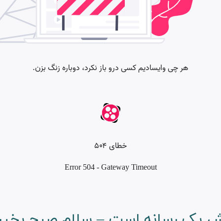
رسانه است – سلام صبح بخیر- شبکه 3 – ۲۴ شه