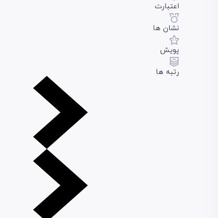
اعتبارت
نشان ها
پویش
رتبه ها