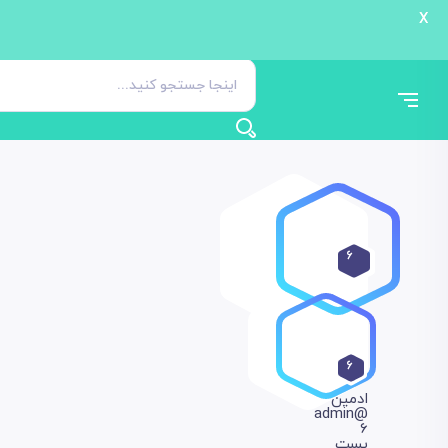
X
6
6
ادمین
@admin
6
پست