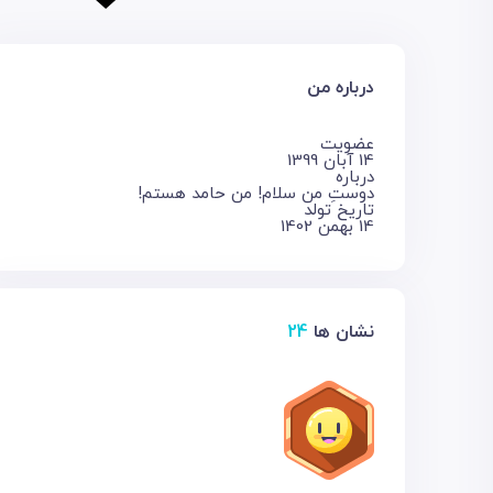
درباره من
عضویت
14 آبان 1399
درباره
دوستِ من سلام! من حامد هستم!
تاریخ تولد
14 بهمن 1402
نشان ها
24