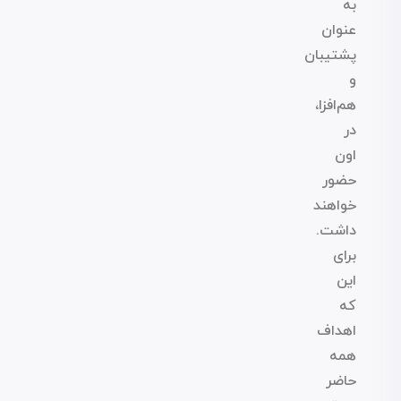
به
عنوان
پشتیبان
و
هم‌افزا،
در
اون
حضور
خواهند
داشت.
برای
این
که
اهداف
همه
حاضر