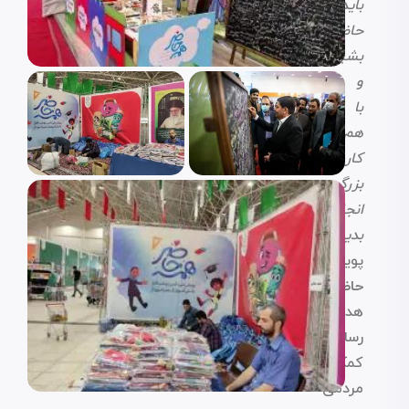
باید
حاضر
بشیم
و
با
هم‌دیگه،
کار
بزرگی
انجام
بدیم.
پویش
«همه
حاضر»
با
هدف
رساندن
کمک‌های
مردمی