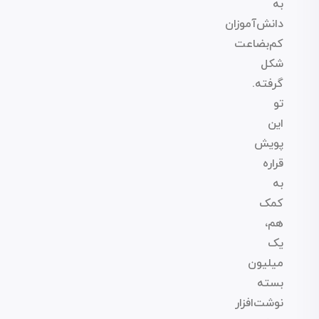
به
دانش‌آموزان
کم‌بضاعت
شکل
گرفته.
تو
این
پویش
قراره
به
کمک
هم،
یک
میلیون
بسته
نوشت‌افزار