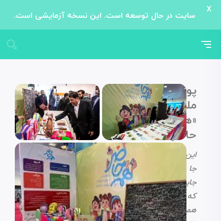
X
سایت در حال توسعه است. این نسخه آزمایشی است.
پویش
ملی
«همه
حاضر»
این
جا
جاییه
که
همه‌مون