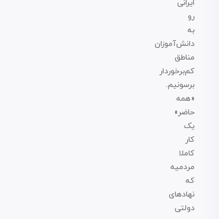
ایرانی
رو
به
دانش‌آموزان
مناطق
کم‌برخوردار
برسونیم.
«همه
حاضر»
یک
کار
کاملا
مردمیه
که
نهادهای
دولتی