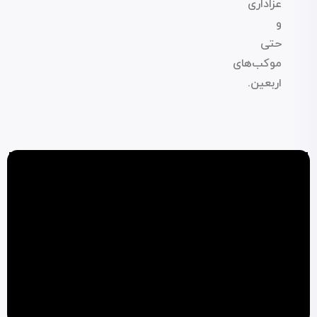
عزاداری
و
حتی
موکب‌های
اربعین.