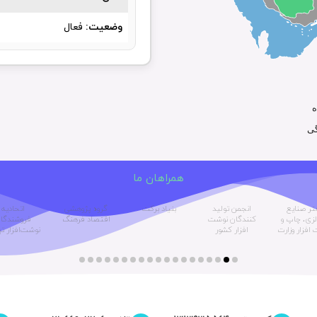
وضعیت:
فعال
ه
گی
همراهان ما
تر صنایع
انجمن تولید
بنیاد برکت
گروه پژوهشی
اتحادیه
زی، چاپ و
کنندگان نوشت
اقتصاد فرهنگ
فروشندگا
افزار وزارت
افزار کشور
نوشت‌افزار ت
صمت