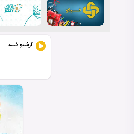
...نمایشگاه ایران نوشت -
آرشیو فیلم
شبکه
...همه برای ا