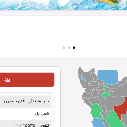
یزد
نام نمایندگی:
اقای حسین رست
شهر:
یزد
تلفن:
09134553510