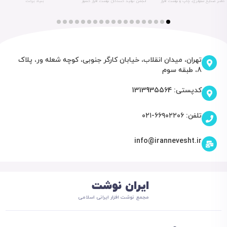
دفتر صنایع سلولزی، چاپ و نوشت افزار
انجمن تولید کنندگان نوشت افزار کشور
بنیاد برکت
وزارت صمت
تهران، میدان انقلاب، خیابان کارگر جنوبی، کوچه شعله ور، پلاک
8، طبقه سوم
کدپستی: 1313935564
تلفن: ۶۶۹۰۲۲۰۶-۰۲۱
info@irannevesht.ir
ایران نوشت
مجمع نوشت افزار ایرانی اسلامی